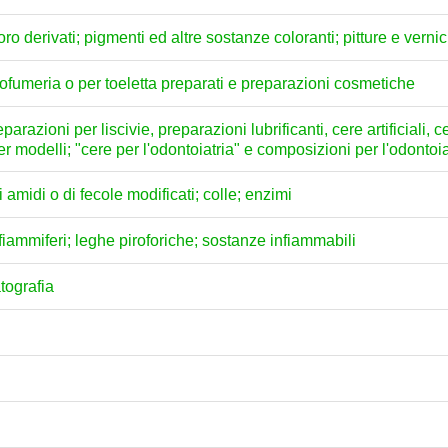
loro derivati; pigmenti ed altre sostanze coloranti; pitture e vernici
profumeria o per toeletta preparati e preparazioni cosmetiche
arazioni per liscivie, preparazioni lubrificanti, cere artificiali, c
per modelli; "cere per l'odontoiatria" e composizioni per l'odontoi
amidi o di fecole modificati; colle; enzimi
; fiammiferi; leghe piroforiche; sostanze infiammabili
atografia