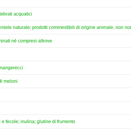
tebrati acquatici
ili; miele naturale; prodotti commestibili di origine animale, non 
minati né compresi altrove
i mangerecci
di meloni
e fecole; inulina; glutine di frumento