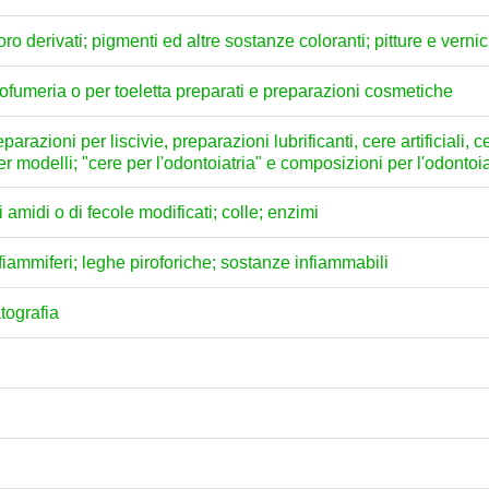
loro derivati; pigmenti ed altre sostanze coloranti; pitture e vernici
profumeria o per toeletta preparati e preparazioni cosmetiche
arazioni per liscivie, preparazioni lubrificanti, cere artificiali, c
per modelli; "cere per l'odontoiatria" e composizioni per l'odontoi
amidi o di fecole modificati; colle; enzimi
; fiammiferi; leghe piroforiche; sostanze infiammabili
atografia