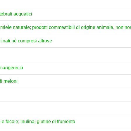
tebrati acquatici
ili; miele naturale; prodotti commestibili di origine animale, non 
minati né compresi altrove
i mangerecci
di meloni
e fecole; inulina; glutine di frumento