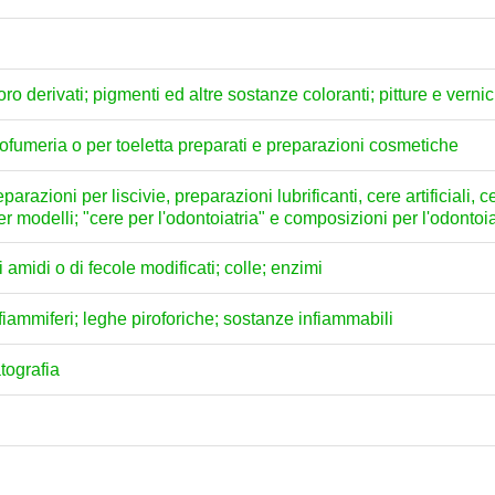
loro derivati; pigmenti ed altre sostanze coloranti; pitture e vernici
profumeria o per toeletta preparati e preparazioni cosmetiche
arazioni per liscivie, preparazioni lubrificanti, cere artificiali, c
per modelli; "cere per l'odontoiatria" e composizioni per l'odontoi
amidi o di fecole modificati; colle; enzimi
; fiammiferi; leghe piroforiche; sostanze infiammabili
atografia