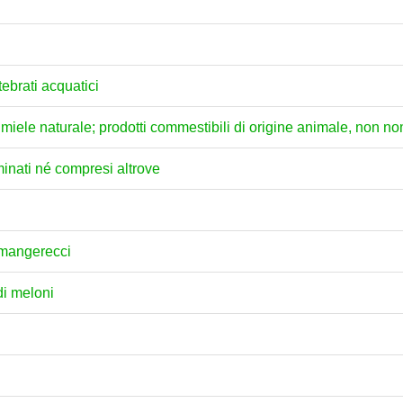
tebrati acquatici
ili; miele naturale; prodotti commestibili di origine animale, non 
minati né compresi altrove
i mangerecci
di meloni