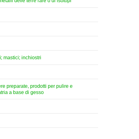
etalli delle terre rare o di isotopi
; mastici; inchiostri
ere preparate, prodotti per pulire e
atria a base di gesso