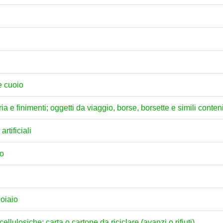
 e cuoio
eria e finimenti; oggetti da viaggio, borse, borsette e simili conteni
artificiali
no
uoiaio
ellulosiche; carta o cartone da riciclare (avanzi o rifiuti)