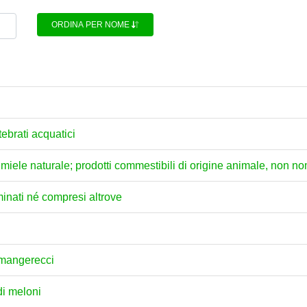
ORDINA PER NOME
tebrati acquatici
ili; miele naturale; prodotti commestibili di origine animale, non 
minati né compresi altrove
i mangerecci
di meloni