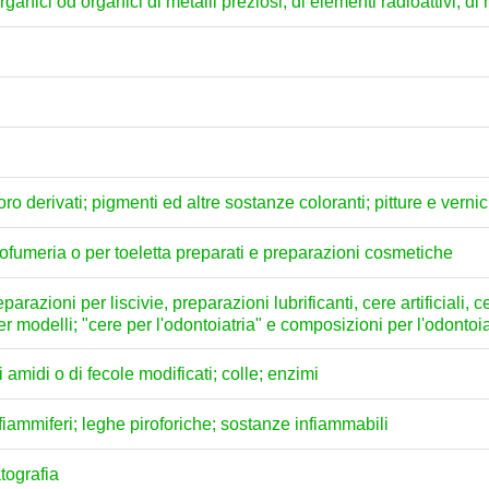
anici od organici di metalli preziosi, di elementi radioattivi, di m
loro derivati; pigmenti ed altre sostanze coloranti; pitture e vernici
profumeria o per toeletta preparati e preparazioni cosmetiche
arazioni per liscivie, preparazioni lubrificanti, cere artificiali, c
per modelli; "cere per l'odontoiatria" e composizioni per l'odontoi
amidi o di fecole modificati; colle; enzimi
; fiammiferi; leghe piroforiche; sostanze infiammabili
atografia