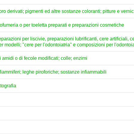
loro derivati; pigmenti ed altre sostanze coloranti; pitture e vernici
profumeria o per toeletta preparati e preparazioni cosmetiche
arazioni per liscivie, preparazioni lubrificanti, cere artificiali, c
per modelli; "cere per l'odontoiatria" e composizioni per l'odontoi
amidi o di fecole modificati; colle; enzimi
; fiammiferi; leghe piroforiche; sostanze infiammabili
atografia