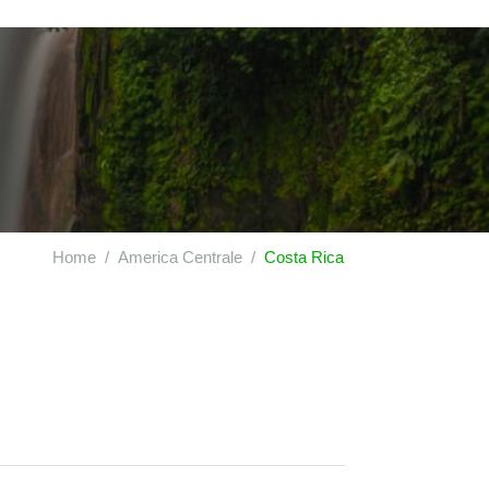
Home
America Centrale
Costa Rica