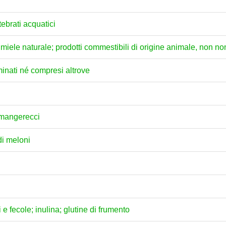
tebrati acquatici
ili; miele naturale; prodotti commestibili di origine animale, non 
minati né compresi altrove
i mangerecci
di meloni
e fecole; inulina; glutine di frumento